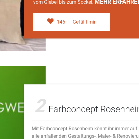
MEHR ERFAHRE
vom Giebel bis zum Sockel.
146
Gefällt mir
2
Farbconcept Rosenhe
Mit Farbconcept Rosenheim könnt ihr immer auf e
alle anfallenden Gestaltungs-, Maler- & Renovier