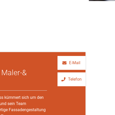
E-Mail
 Maler-&
Telefon
oss kümmert sich um den
 und sein Team
rtige Fassadengestaltung