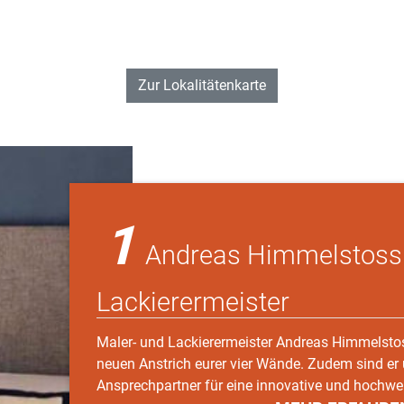
Zur Lokalitätenkarte
1
Andreas Himmelstoss
Lackierermeister
Maler- und Lackierermeister Andreas Himmelst
neuen Anstrich eurer vier Wände. Zudem sind er
Ansprechpartner für eine innovative und hochwe