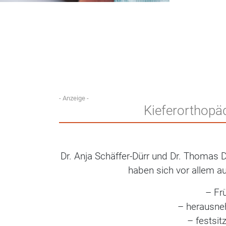
- Anzeige -
Kieferorthopä
Dr. Anja Schäffer-Dürr und Dr. Thomas 
haben sich vor allem au
– Fr
– herausn
– festsi