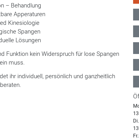
n – Behandlung
tbare Apperaturen
ied Kinesiologie
ogische Spangen
iduelle Lösungen
nd Funktion kein Widerspruch für lose Spangen
ein muss.
t ihr individuell, persönlich und ganzheitlich
beraten.
Öf
Mo
13
Di
13
Fr